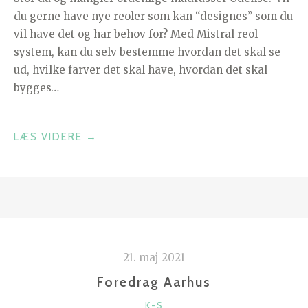
du gerne have nye reoler som kan “designes” som du
vil have det og har behov for? Med Mistral reol
system, kan du selv bestemme hvordan det skal se
ud, hvilke farver det skal have, hvordan det skal
bygges…
“MISTRAL
LÆS VIDERE
→
REOL”
21. maj 2021
Foredrag Aarhus
KATEGORIER
K-S