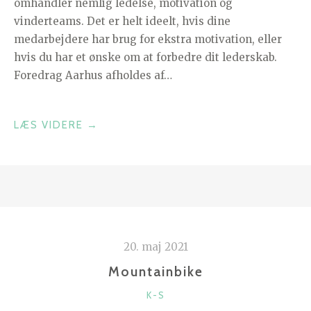
omhandler nemlig ledelse, motivation og
vinderteams. Det er helt ideelt, hvis dine
medarbejdere har brug for ekstra motivation, eller
hvis du har et ønske om at forbedre dit lederskab.
Foredrag Aarhus afholdes af…
“FOREDRAG
LÆS VIDERE
→
AARHUS”
20. maj 2021
Mountainbike
KATEGORIER
K-S