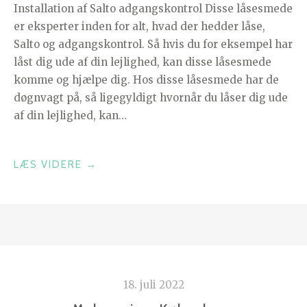
Installation af Salto adgangskontrol Disse låsesmede
er eksperter inden for alt, hvad der hedder låse,
Salto og adgangskontrol. Så hvis du for eksempel har
låst dig ude af din lejlighed, kan disse låsesmede
komme og hjælpe dig. Hos disse låsesmede har de
døgnvagt på, så ligegyldigt hvornår du låser dig ude
af din lejlighed, kan…
“SALTO
LÆS VIDERE
→
ADGANGSKONTROL”
18. juli 2022