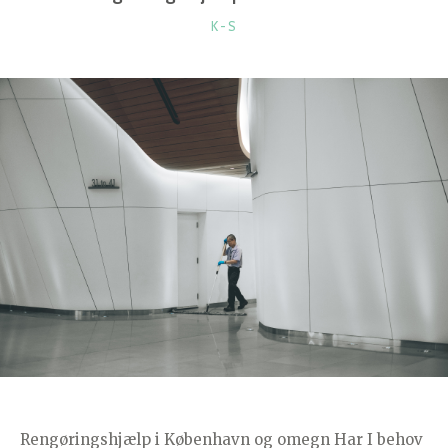
KATEGORIER
K-S
Rengøringshjælp i København og omegn Har I behov