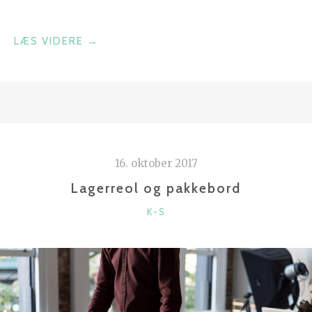
“NEODYM
LÆS VIDERE
→
MAGNET”
16. oktober 2017
Lagerreol og pakkebord
KATEGORIER
K-S