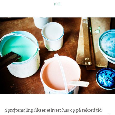
KATEGORIER
K-S
Sprøjtemaling fikser ethvert hus op på rekord tid