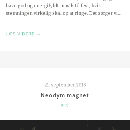
have god og energifyldt musik til fest, hvis
stemningen virkelig skal op at ringe. Det sørger vi…
“MUSIK
LÆS VIDERE
→
TIL
FEST”
21. september 2018
Neodym magnet
KATEGORIER
K-S