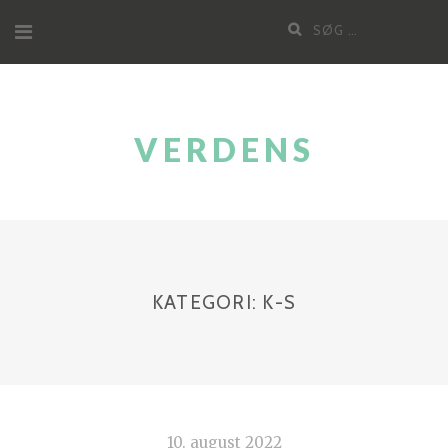
Videre
Søg
til
efter:
indhold
VERDENS
KATEGORI:
K-S
10. august 2022