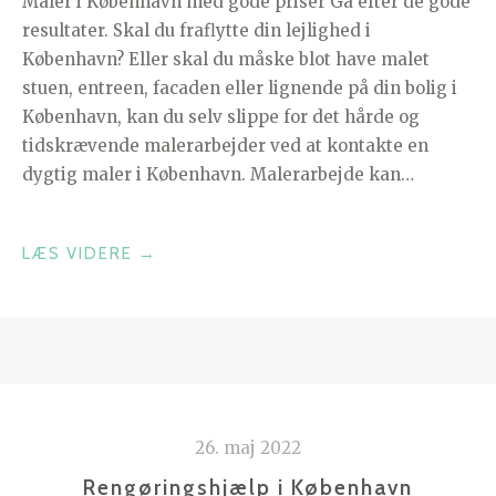
Maler i København med gode priser Gå efter de gode
resultater. Skal du fraflytte din lejlighed i
København? Eller skal du måske blot have malet
stuen, entreen, facaden eller lignende på din bolig i
København, kan du selv slippe for det hårde og
tidskrævende malerarbejder ved at kontakte en
dygtig maler i København. Malerarbejde kan…
“MALER
LÆS VIDERE
→
PRISER
KØBENHAVN”
26. maj 2022
Rengøringshjælp i København