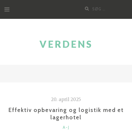
Videre
Søg
til
efter:
indhold
VERDENS
20. april 2025
Effektiv opbevaring og logistik med et
lagerhotel
KATEGORIER
A-J