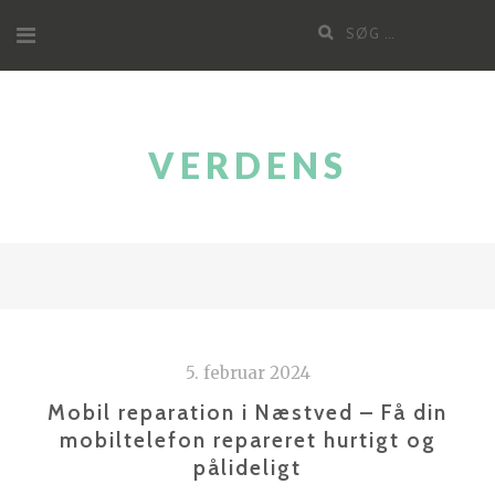
Videre
Søg
til
efter:
indhold
VERDENS
5. februar 2024
Mobil reparation i Næstved – Få din
mobiltelefon repareret hurtigt og
pålideligt